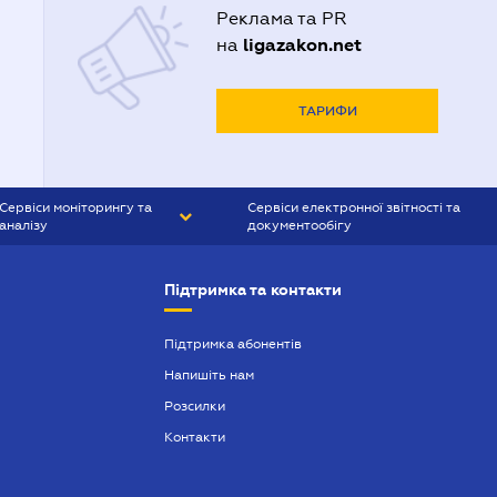
Реклама та PR
ligazakon.net
на
ТАРИФИ
Сервіси моніторингу та
Сервіси електронної звітності та
аналізу
документообігу
CONTR AGENT
Liga:REPORT
Підтримка та контакти
SMS-МАЯК
VERDICTUM
Підтримка абонентів
Напишіть нам
SEMANTRUM
Розсилки
SMS-МАЯК ІПОТЕКА
Контакти