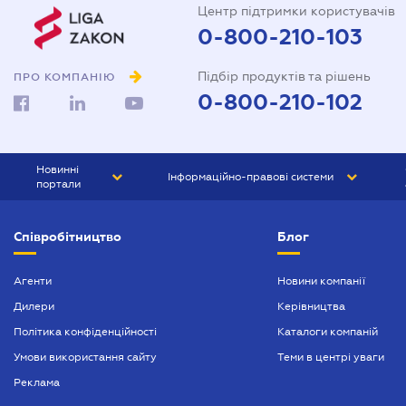
Центр підтримки користувачів
0-800-210-103
Підбір продуктів та рішень
ПРО КОМПАНІЮ
0-800-210-102
Новинні
Інформаційно-правові системи
портали
ЮРЛІГА
Право України
Співробітництво
Блог
БІЗНЕС
ГРАНД
БУХГАЛТЕР.ua
ПРАЙМ
Агенти
Новини компанії
Дилери
Керівництва
БУХГАЛТЕР ПРОФ
Політика конфіденційності
Каталоги компаній
ЮРИСТ ПРОФ
Умови використання сайту
Теми в центрі уваги
ЮРИСТ
Реклама
ПІДПРИЄМЕЦЬ