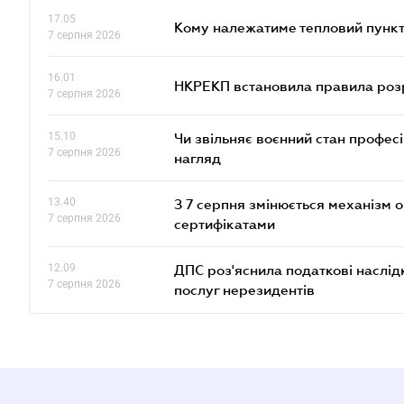
17.05
Кому належатиме тепловий пункт
7 серпня 2026
16.01
НКРЕКП встановила правила розра
7 серпня 2026
15.10
Чи звільняє воєнний стан профес
7 серпня 2026
нагляд
13.40
З 7 серпня змінюється механізм 
7 серпня 2026
сертифікатами
12.09
ДПС роз'яснила податкові наслід
7 серпня 2026
послуг нерезидентів