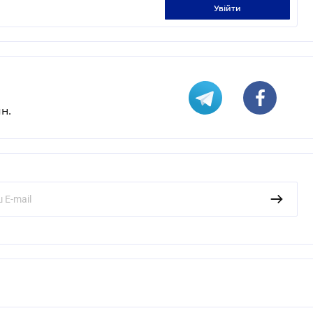
увійти
н.