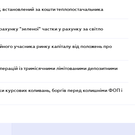
, встановлений за кошти теплопостачальника
хунку "зеленої" частки у рахунку за світло
ійного учасника ринку капіталу від положень про
операцій із тримісячними лімітованими депозитними
ки курсових коливань, боргів перед колишніми ФОП і