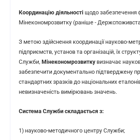
Координацію діяльності
щодо забезпечення ф
Мінекономрозвитку (раніше - Держспоживста
З метою здійснення координації науково-метр
підприємств, установ та організацій, їх структ
Служби,
Мінекономрозвитку
визначає науков
забезпечити документально підтверджену пр
стандартних зразків до національних еталон
невизначеність вимірювань значень.
Система Служби складається з:
1) науково-методичного центру Служби;