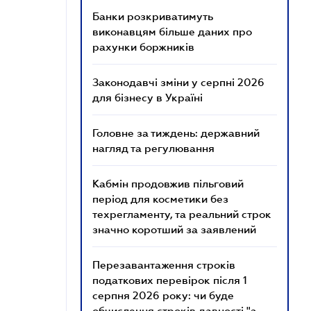
Банки розкриватимуть
виконавцям більше даних про
рахунки боржників
Законодавчі зміни у серпні 2026
для бізнесу в Україні
Головне за тиждень: державний
нагляд та регулювання
Кабмін продовжив пільговий
період для косметики без
техрегламенту, та реальний строк
значно коротший за заявлений
Перезавантаження строків
податкових перевірок після 1
серпня 2026 року: чи буде
обчислення строків давності "з