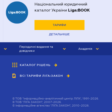
Національний юридичний
Liga:BOOK
каталог України
ТАРИФИ
ДЕТАЛЬНІШЕ
Періодичні видання та
Академія
довідники
ЮРИСТ&ЗАКОН
АКАДЕМІЯ ЛІГА:ЗАКОН
КАТАЛОГ РІШЕНЬ
БУХГАЛТЕР&ЗАКОН
ВСІ ТАРИФИ ЛІГА:ЗАКОН
ВІСНИК МСФЗ
ІНТЕРБУХ
ОСОБИСТИЙ ЕКСПЕРТ
©
ТОВ "інформаційно-аналітичний центр ЛІГА", 1991-2026.
©
ТОВ "ЛІГА ЗАКОН", 2007-2026.
©
Інформаційне агенство "ЛІГА:ЗАКОН", 2010-2026.