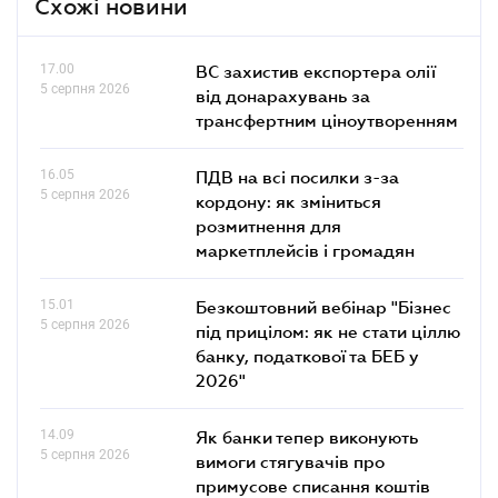
Схожі новини
17.00
ВС захистив експортера олії
5 серпня 2026
від донарахувань за
трансфертним ціноутворенням
16.05
ПДВ на всі посилки з-за
5 серпня 2026
кордону: як зміниться
розмитнення для
маркетплейсів і громадян
15.01
Безкоштовний вебінар "Бізнес
5 серпня 2026
під прицілом: як не стати ціллю
банку, податкової та БЕБ у
2026"
14.09
Як банки тепер виконують
5 серпня 2026
вимоги стягувачів про
примусове списання коштів