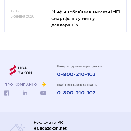
12.12
Мінфін зобов'язав вносити IMEI
5 серпня 2026
смартфонів у митну
декларацію
Центр підтримки користувачів
0-800-210-103
ПРО КОМПАНІЮ
Підбір продуктів та рішень
0-800-210-102
Реклама та PR
на
ligazakon.net