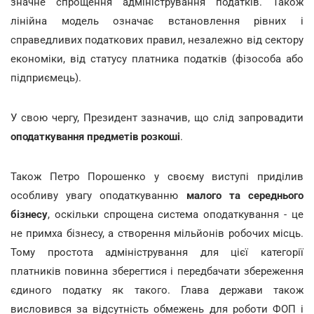
значне спрощення адміністрування податків. Також
лінійна модель означає встановлення рівних і
справедливих податкових правил, незалежно від сектору
економіки, від статусу платника податків (фізособа або
підприємець).
У свою чергу, Президент зазначив, що слід запровадити
оподаткування предметів розкоші
.
Також Петро Порошенко у своєму виступі приділив
особливу увагу оподаткуванню
малого та середнього
бізнесу
, оскільки спрощена система оподаткування - це
не примха бізнесу, а створення мільйонів робочих місць.
Тому простота адміністрування для цієї категорії
платників повинна зберегтися і передбачати збереження
єдиного податку як такого. Глава держави також
висловився за відсутність обмежень для роботи ФОП і