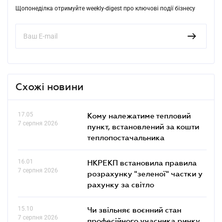
Щопонеділка отримуйте weekly-digest про ключові події бізнесу
Схожі новини
17.05
Кому належатиме тепловий
7 серпня 2026
пункт, встановлений за кошти
теплопостачальника
16.01
НКРЕКП встановила правила
7 серпня 2026
розрахунку "зеленої" частки у
рахунку за світло
15.10
Чи звільняє воєнний стан
7 серпня 2026
професійного учасника ринку