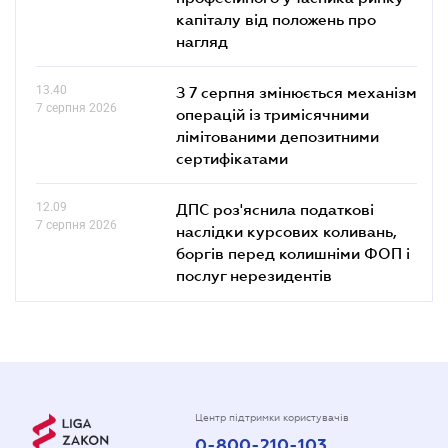
капіталу від положень про
нагляд
13.40
З 7 серпня змінюється механізм
7 серпня 2026
операцій із тримісячними
лімітованими депозитними
сертифікатами
12.09
ДПС роз'яснила податкові
7 серпня 2026
наслідки курсових коливань,
боргів перед колишніми ФОП і
послуг нерезидентів
Центр підтримки користувачів
0-800-210-103