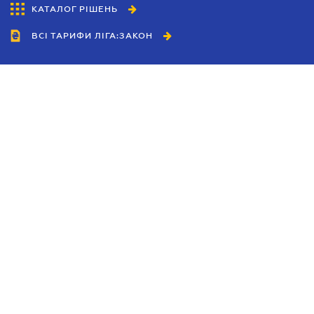
КАТАЛОГ РІШЕНЬ
ВСІ ТАРИФИ ЛІГА:ЗАКОН
Співробітництво
Агенти
Дилери
Політика конфіденційності
Умови використання сайту
Реклама
Блог
Новини компанії
Керівництва
Каталоги компаній
Теми в центрі уваги