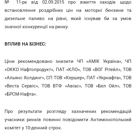
№ 11-рк від 02.09.2015 про вжиття заходів щодо
встановлення роздрібних цін на моторні бензини та
дизельне паливо на рівні, який існував би за умов
значної конкуренції на ринку.
ВПЛИВ НА БІЗНЕС:
Ціни рекомендовано знизити ЧП «АМІК Україна», ЧП
«ОККО Нафтопродукт», ПАТ «КЛО», ТОВ «ВОГ Рітейл», ТОВ
«Альянс Холдинг», СП ТОВ «Кершер», ПАТ «Укрнафта», ТОВ
«Веста Сервіс», ТОВ ВТФ «Авіас», ТОВ «Бел Ойл», ТОВ
«БРСМ-Нафта».
Про результати розгляду зазначених рекомендацій
учасники ринків повинні повідомити Антимонопольний
комітет у 10-денний строк.