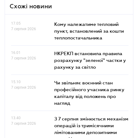
Схожі новини
17.05
Кому належатиме тепловий
7 серпня 2026
пункт, встановлений за кошти
теплопостачальника
16.01
НКРЕКП встановила правила
7 серпня 2026
розрахунку "зеленої" частки у
рахунку за світло
15.10
Чи звільняє воєнний стан
7 серпня 2026
професійного учасника ринку
капіталу від положень про
нагляд
13.40
З 7 серпня змінюється механізм
7 серпня 2026
операцій із тримісячними
лімітованими депозитними