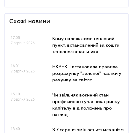
Схожі новини
17.05
Кому належатиме тепловий
7 серпня 2026
пункт, встановлений за кошти
теплопостачальника
16.01
НКРЕКП встановила правила
7 серпня 2026
розрахунку "зеленої" частки у
рахунку за світло
15.10
Чи звільняє воєнний стан
7 серпня 2026
професійного учасника ринку
капіталу від положень про
нагляд
13.40
З 7 серпня змінюється механізм