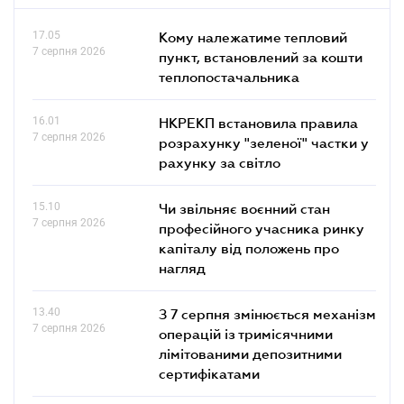
17.05
Кому належатиме тепловий
7 серпня 2026
пункт, встановлений за кошти
теплопостачальника
16.01
НКРЕКП встановила правила
7 серпня 2026
розрахунку "зеленої" частки у
рахунку за світло
15.10
Чи звільняє воєнний стан
7 серпня 2026
професійного учасника ринку
капіталу від положень про
нагляд
13.40
З 7 серпня змінюється механізм
7 серпня 2026
операцій із тримісячними
лімітованими депозитними
сертифікатами