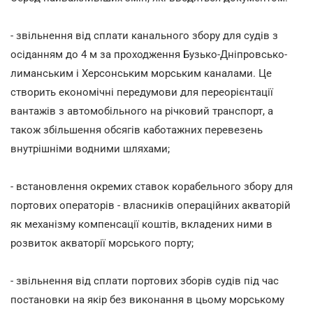
- звільнення від сплати канального збору для судів з
осіданням до 4 м за проходження Бузько-Дніпровсько-
лиманським і Херсонським морським каналами. Це
створить економічні передумови для переорієнтації
вантажів з автомобільного на річковий транспорт, а
також збільшення обсягів каботажних перевезень
внутрішніми водними шляхами;
- встановлення окремих ставок корабельного збору для
портових операторів - власників операційних акваторій
як механізму компенсації коштів, вкладених ними в
розвиток акваторії морського порту;
- звільнення від сплати портових зборів судів під час
постановки на якір без виконання в цьому морському