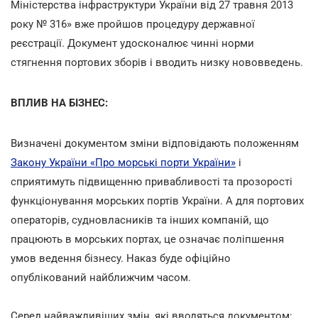
Міністерства інфраструктури України від 27 травня 2013
року № 316» вже пройшов процедуру державної
реєстрації. Документ удосконалює чинні норми
стягнення портових зборів і вводить низку нововведень.
ВПЛИВ НА БІЗНЕС:
Визначені документом зміни відповідають положенням
Закону України «Про морські порти України»
і
сприятимуть підвищенню привабливості та прозорості
функціонування морських портів України. А для портових
операторів, судновласників та інших компаній, що
працюють в морських портах, це означає поліпшення
умов ведення бізнесу. Наказ буде офіційно
опублікований найближчим часом.
Серед найважливіших змін, які вводяться документом: