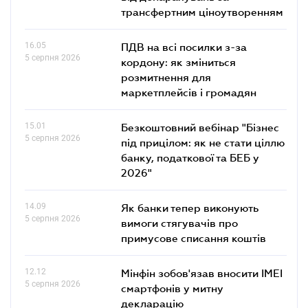
трансфертним ціноутворенням
16.05
ПДВ на всі посилки з-за
5 серпня 2026
кордону: як зміниться
розмитнення для
маркетплейсів і громадян
15.01
Безкоштовний вебінар "Бізнес
5 серпня 2026
під прицілом: як не стати ціллю
банку, податкової та БЕБ у
2026"
14.09
Як банки тепер виконують
5 серпня 2026
вимоги стягувачів про
примусове списання коштів
12.12
Мінфін зобов'язав вносити IMEI
5 серпня 2026
смартфонів у митну
декларацію