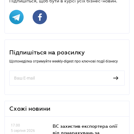
Підпишіться, щоб бути в курсі усіх бізнес-новин.
Підпишіться на розсилку
Щопонеділка отримуйте weekly-digest про ключові події бізнесу
Схожі новини
17.00
ВС захистив експортера олії
5 серпня 2026
від донарахувань за