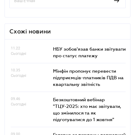
Схожі новини
11.22
НБУ зобов'язав банки звітувати
Сьогодні
про статус платежу
10.35
Мінфін пропонує перевести
Сьогодні
підприємців-платників ПДВ на
квартальну звітність
09.46
Безкоштовний вебінар
Сьогодні
"ТЦУ-2025: хто має звітувати,
що змінилося та як
підготуватися до 1 жовтня"
09.00
Головне за тиждень: державний