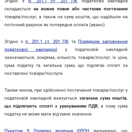
Згідно з
п. 201.7 ст. 201 ПК
податкова накладна
складається
на кожне повне або часткове постачання
товарів/послуг, а також на суму коштів, що надійшли на
поточний рахунок як попередня оплата (аванс).
Згідно з
п. 201.1 ст. 201 ПК
та
Порядком заповнення
податкової накладної
у податковій накладній
зазначаються, зокрема, кількість товарів/послуг, їх ціна,
сума податку та загальна сума, що підлягає сплаті за
поставлені товари/послуги.
Таким чином, при здійсненні постачання товарів/послуг у
податковій накладній вказується
загальна сума коштів,
що підлягають сплаті з урахуванням ПДВ
, а тому сума
податку не може мати від'ємне значення.
Пунктом 9 Порядку ведення ЄРПН
визначено, що