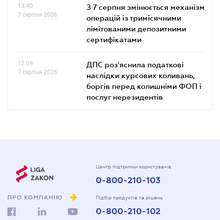
13.40
З 7 серпня змінюється механізм
7 серпня 2026
операцій із тримісячними
лімітованими депозитними
сертифікатами
12.09
ДПС роз'яснила податкові
7 серпня 2026
наслідки курсових коливань,
боргів перед колишніми ФОП і
послуг нерезидентів
Центр підтримки користувачів
0-800-210-103
ПРО КОМПАНІЮ
Підбір продуктів та рішень
0-800-210-102