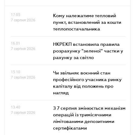
17.05
Кому належатиме тепловий
7 серпня 2026
пункт, встановлений за кошти
теплопостачальника
16.01
НКРЕКП встановила правила
7 серпня 2026
розрахунку "зеленої" частки у
рахунку за світло
15.10
Чи звільняє воєнний стан
7 серпня 2026
професійного учасника ринку
капіталу від положень про
нагляд
13.40
З 7 серпня змінюється механізм
7 серпня 2026
операцій із тримісячними
лімітованими депозитними
сертифікатами