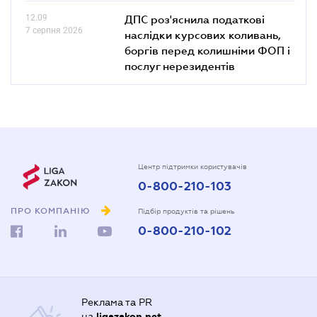
12.09
ДПС роз'яснила податкові
7 серпня 2026
наслідки курсових коливань,
боргів перед колишніми ФОП і
послуг нерезидентів
Центр підтримки користувачів
0-800-210-103
ПРО КОМПАНІЮ
Підбір продуктів та рішень
0-800-210-102
Реклама та PR
на
ligazakon.net