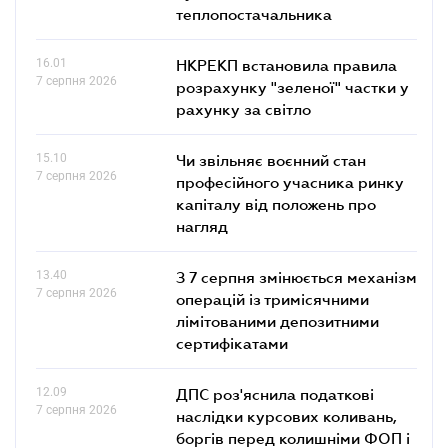
теплопостачальника
16.01
НКРЕКП встановила правила
7 серпня 2026
розрахунку "зеленої" частки у
рахунку за світло
15.10
Чи звільняє воєнний стан
7 серпня 2026
професійного учасника ринку
капіталу від положень про
нагляд
13.40
З 7 серпня змінюється механізм
7 серпня 2026
операцій із тримісячними
лімітованими депозитними
сертифікатами
12.09
ДПС роз'яснила податкові
7 серпня 2026
наслідки курсових коливань,
боргів перед колишніми ФОП і