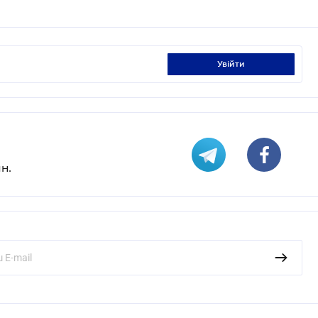
увійти
н.