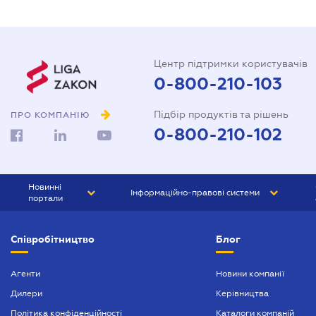
Центр підтримки користувачів
0-800-210-103
Підбір продуктів та рішень
ПРО КОМПАНІЮ
0-800-210-102
Новинні
Інформаційно-правові системи
портали
ЮРЛІГА
Право України
Співробітництво
Блог
БІЗНЕС
ГРАНД
БУХГАЛТЕР.ua
ПРАЙМ
Агенти
Новини компанії
Дилери
Керівництва
БУХГАЛТЕР ПРОФ
Політика конфіденційності
Каталоги компаній