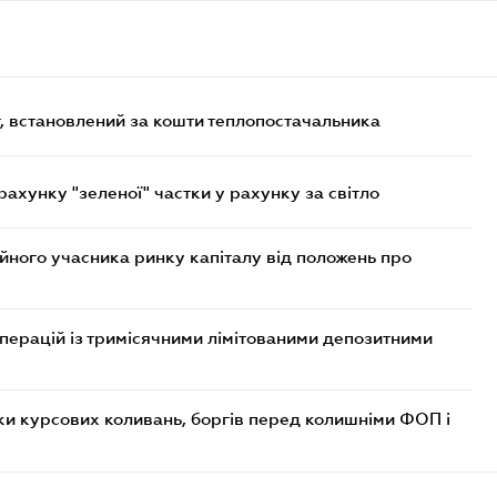
, встановлений за кошти теплопостачальника
хунку "зеленої" частки у рахунку за світло
ійного учасника ринку капіталу від положень про
операцій із тримісячними лімітованими депозитними
ки курсових коливань, боргів перед колишніми ФОП і