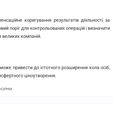
енсаційне коригування результатів діяльності за
овий поріг для контрольованих операцій і визначити
я великих компаній.
може привести до істотного розширення кола осіб,
нсфертного ціноутворення.
ФОРМИ