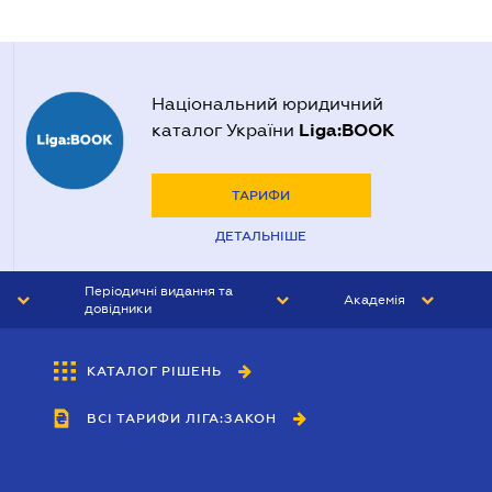
Національний юридичний
Liga:BOOK
каталог України
ТАРИФИ
ДЕТАЛЬНІШЕ
Періодичні видання та
Академія
довідники
ЮРИСТ&ЗАКОН
АКАДЕМІЯ ЛІГА:ЗАКОН
КАТАЛОГ РІШЕНЬ
БУХГАЛТЕР&ЗАКОН
ВСІ ТАРИФИ ЛІГА:ЗАКОН
ВІСНИК МСФЗ
ІНТЕРБУХ