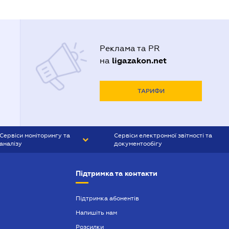
Реклама та PR
ligazakon.net
на
ТАРИФИ
Сервіси моніторингу та
Сервіси електронної звітності та
аналізу
документообігу
CONTR AGENT
Liga:REPORT
Підтримка та контакти
SMS-МАЯК
VERDICTUM
Підтримка абонентів
Напишіть нам
SEMANTRUM
Розсилки