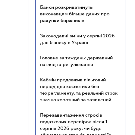
Банки розкриватимуть
виконавцям більше даних про
рахунки боржників
Законодавчі зміни у серпні 2026
для бізнесу в Україні
Головне за тиждень: державний
нагляд та регулювання
Кабмін продовжив пільговий
період для косметики без
техрегламенту, та реальний строк
значно коротший за заявлений
Перезавантаження строків
податкових перевірок після 1
серпня 2026 року: чи буде
обчислення строків давності "з