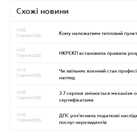
Схожі новини
17.05
Кому належатиме тепловий пункт
7 серпня 2026
16.01
НКРЕКП встановила правила розра
7 серпня 2026
15.10
Чи звільняє воєнний стан профес
7 серпня 2026
нагляд
13.40
З 7 серпня змінюється механізм 
7 серпня 2026
сертифікатами
12.09
ДПС роз'яснила податкові наслід
7 серпня 2026
послуг нерезидентів