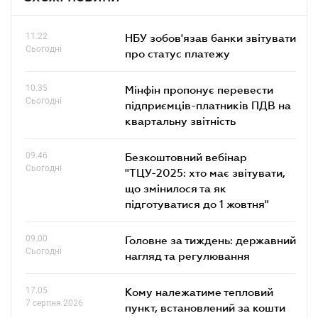
11.22
НБУ зобов'язав банки звітувати
Сьогодні
про статус платежу
10.35
Мінфін пропонує перевести
Сьогодні
підприємців-платників ПДВ на
квартальну звітність
09.46
Безкоштовний вебінар
Сьогодні
"ТЦУ-2025: хто має звітувати,
що змінилося та як
підготуватися до 1 жовтня"
09.00
Головне за тиждень: державний
Сьогодні
нагляд та регулювання
17.05
Кому належатиме тепловий
7 серпня 2026
пункт, встановлений за кошти