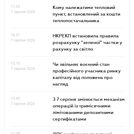
17.05
Кому належатиме тепловий
7 серпня 2026
пункт, встановлений за кошти
теплопостачальника
16.01
НКРЕКП встановила правила
7 серпня 2026
розрахунку "зеленої" частки у
рахунку за світло
15.10
Чи звільняє воєнний стан
7 серпня 2026
професійного учасника ринку
капіталу від положень про
нагляд
13.40
З 7 серпня змінюється механізм
7 серпня 2026
операцій із тримісячними
лімітованими депозитними
сертифікатами
12.09
ДПС роз'яснила податкові