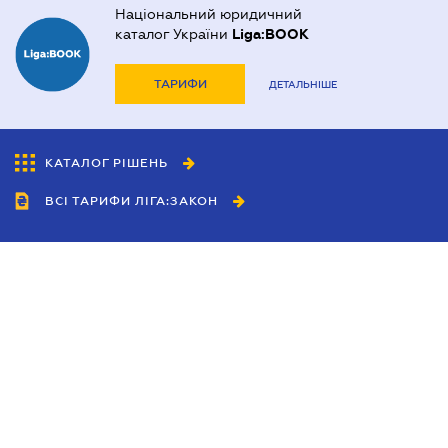
Національний юридичний
каталог України
Liga:BOOK
ТАРИФИ
ДЕТАЛЬНІШЕ
КАТАЛОГ РІШЕНЬ
ВСІ ТАРИФИ ЛІГА:ЗАКОН
Співробітництво
Агенти
Дилери
Політика конфіденційності
Умови використання сайту
Реклама
Блог