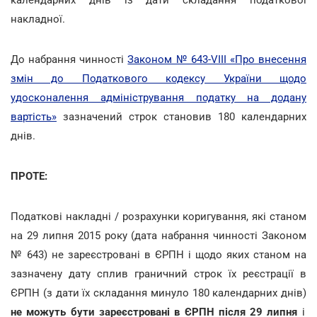
накладної.
До набрання чинності
Законом № 643-VIII «Про внесення
змін до Податкового кодексу України щодо
удосконалення адміністрування податку на додану
вартість»
зазначений строк становив 180 календарних
днів.
ПРОТЕ:
Податкові накладні / розрахунки коригування, які станом
на 29 липня 2015 року (дата набрання чинності Законом
№ 643) не зареєстровані в ЄРПН і щодо яких станом на
зазначену дату сплив граничний строк їх реєстрації в
ЄРПН (з дати їх складання минуло 180 календарних днів)
не можуть бути зареєстровані в ЄРПН після 29 липня
і