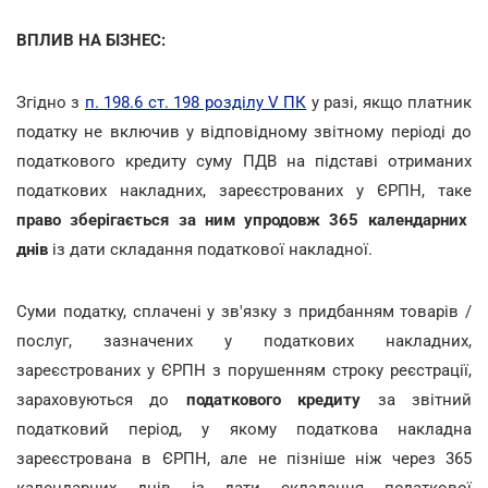
ВПЛИВ НА БІЗНЕС:
Згідно з
п. 198.6 ст. 198 розділу V ПК
у разі, якщо платник
податку не включив у відповідному звітному періоді до
податкового кредиту суму ПДВ на підставі отриманих
податкових накладних, зареєстрованих у ЄРПН, таке
право зберігається за ним упродовж 365 календарних
днів
із дати складання податкової накладної.
Суми податку, сплачені у зв'язку з придбанням товарів /
послуг, зазначених у податкових накладних,
зареєстрованих у ЄРПН з порушенням строку реєстрації,
зараховуються до
податкового кредиту
за звітний
податковий період, у якому податкова накладна
зареєстрована в ЄРПН, але не пізніше ніж через 365
календарних днів із дати складання податкової