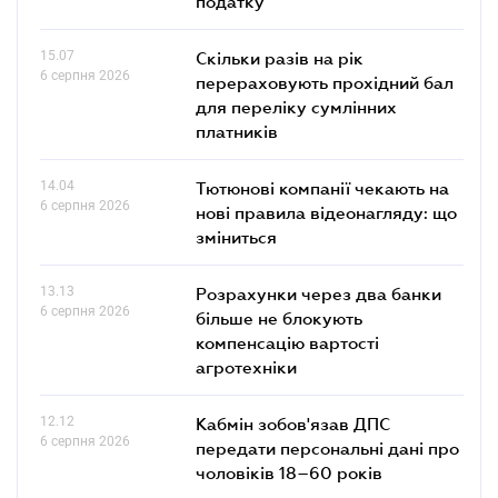
податку
15.07
Скільки разів на рік
6 серпня 2026
перераховують прохідний бал
для переліку сумлінних
платників
14.04
Тютюнові компанії чекають на
6 серпня 2026
нові правила відеонагляду: що
зміниться
13.13
Розрахунки через два банки
6 серпня 2026
більше не блокують
компенсацію вартості
агротехніки
12.12
Кабмін зобов'язав ДПС
6 серпня 2026
передати персональні дані про
чоловіків 18–60 років