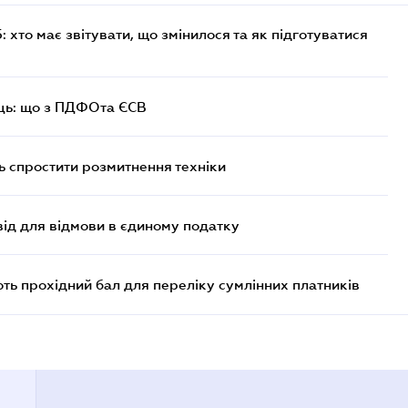
хто має звітувати, що змінилося та як підготуватися
ць: що з ПДФОта ЄСВ
 спростити розмитнення техніки
ід для відмови в єдиному податку
ють прохідний бал для переліку сумлінних платників