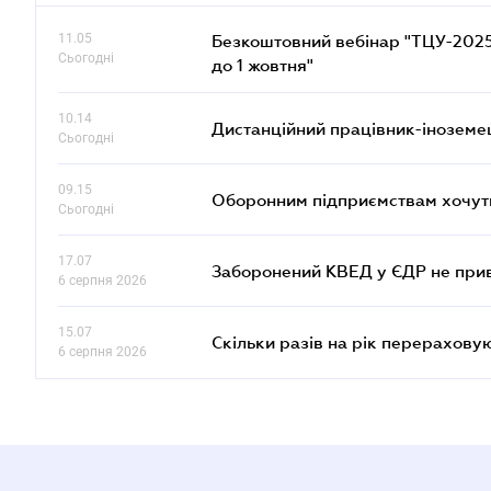
11.05
Безкоштовний вебінар "ТЦУ-2025: 
Сьогодні
до 1 жовтня"
10.14
Дистанційний працівник-іноземе
Сьогодні
09.15
Оборонним підприємствам хочуть
Сьогодні
17.07
Заборонений КВЕД у ЄДР не прив
6 серпня 2026
15.07
Скільки разів на рік перерахову
6 серпня 2026