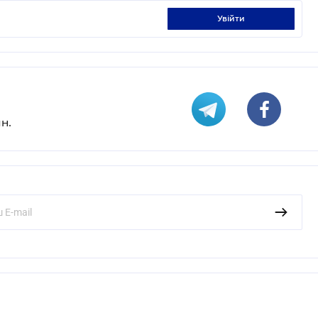
увійти
н.