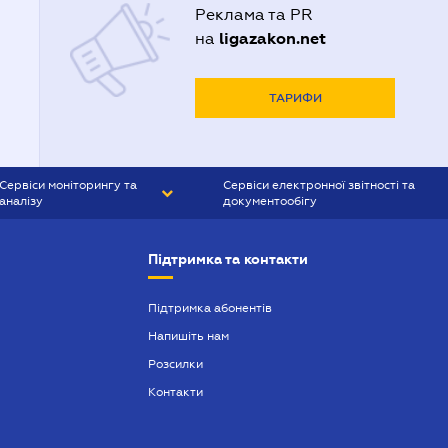
Реклама та PR
ligazakon.net
на
ТАРИФИ
Сервіси моніторингу та
Сервіси електронної звітності та
аналізу
документообігу
CONTR AGENT
Liga:REPORT
Підтримка та контакти
SMS-МАЯК
VERDICTUM
Підтримка абонентів
Напишіть нам
SEMANTRUM
Розсилки
SMS-МАЯК ІПОТЕКА
Контакти