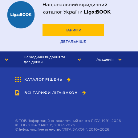
Національний юридичний
Liga:BOOK
каталог України
ТАРИФИ
ДЕТАЛЬНІШЕ
Періодичні видання та
Академія
довідники
ЮРИСТ&ЗАКОН
АКАДЕМІЯ ЛІГА:ЗАКОН
КАТАЛОГ РІШЕНЬ
БУХГАЛТЕР&ЗАКОН
ВСІ ТАРИФИ ЛІГА:ЗАКОН
ВІСНИК МСФЗ
ІНТЕРБУХ
ОСОБИСТИЙ ЕКСПЕРТ
©
ТОВ "інформаційно-аналітичний центр ЛІГА", 1991-2026.
©
ТОВ "ЛІГА ЗАКОН", 2007-2026.
©
Інформаційне агенство "ЛІГА:ЗАКОН", 2010-2026.