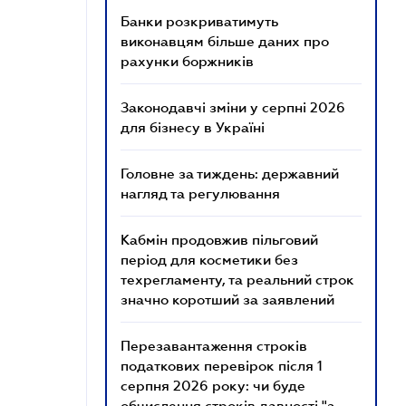
Банки розкриватимуть
виконавцям більше даних про
рахунки боржників
Законодавчі зміни у серпні 2026
для бізнесу в Україні
Головне за тиждень: державний
нагляд та регулювання
Кабмін продовжив пільговий
період для косметики без
техрегламенту, та реальний строк
значно коротший за заявлений
Перезавантаження строків
податкових перевірок після 1
серпня 2026 року: чи буде
обчислення строків давності "з