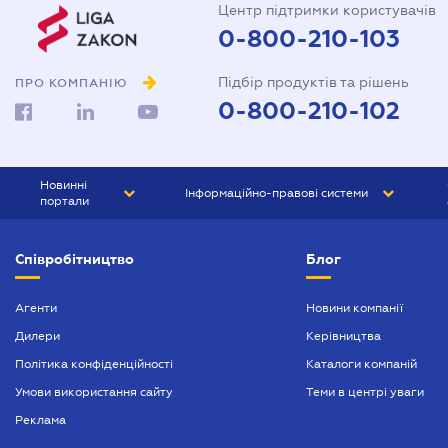
Центр підтримки користувачів
0-800-210-103
Підбір продуктів та рішень
ПРО КОМПАНІЮ
0-800-210-102
Новинні
Інформаційно-правові системи
портали
ЮРЛІГА
Право України
Співробітництво
Блог
БІЗНЕС
ГРАНД
БУХГАЛТЕР.ua
ПРАЙМ
Агенти
Новини компанії
Дилери
Керівництва
БУХГАЛТЕР ПРОФ
Політика конфіденційності
Каталоги компаній
ЮРИСТ ПРОФ
Умови використання сайту
Теми в центрі уваги
ЮРИСТ
Реклама
ПІДПРИЄМЕЦЬ