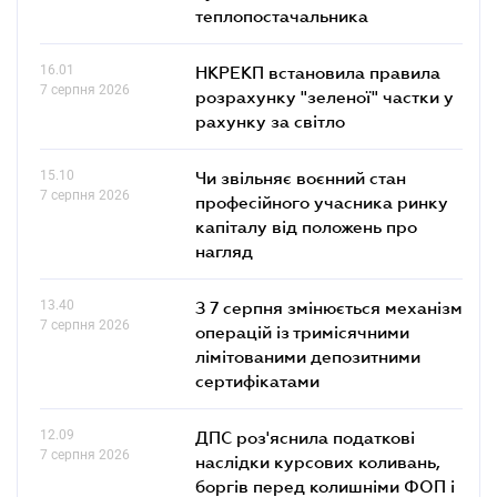
теплопостачальника
16.01
НКРЕКП встановила правила
7 серпня 2026
розрахунку "зеленої" частки у
рахунку за світло
15.10
Чи звільняє воєнний стан
7 серпня 2026
професійного учасника ринку
капіталу від положень про
нагляд
13.40
З 7 серпня змінюється механізм
7 серпня 2026
операцій із тримісячними
лімітованими депозитними
сертифікатами
12.09
ДПС роз'яснила податкові
7 серпня 2026
наслідки курсових коливань,
боргів перед колишніми ФОП і