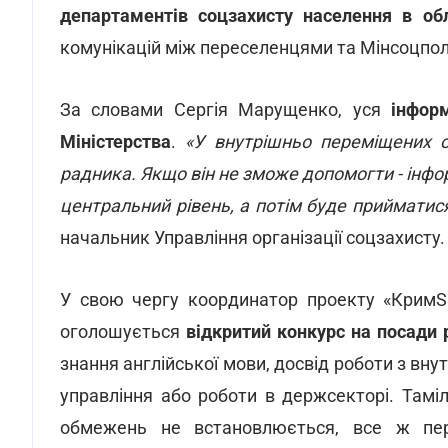
департаментів соцзахисту населення в об
комунікацій між переселенцями та Мінсоцпол
За словами Сергія Марущенко, уся
інфор
Міністерства
.
«У внутрішньо переміщених о
радника. Якщо він не зможе допомогти - ін
центральний рівень, а потім буде прийматис
начальник Управління організації соцзахисту.
У свою чергу координатор проекту «КримS
оголошується
відкритий конкурс на посади 
знання англійської мови, досвід роботи з в
управління або роботи в держсекторі. Тамі
обмежень не встановлюється, все ж пе