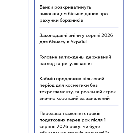
Банки розкриватимуть
виконавцям більше даних про
рахунки боржників
Законодавчі зміни у серпні 2026
для бізнесу в Україні
Головне за тиждень: державний
нагляд та регулювання
Кабмін продовжив пільговий
період для косметики без
техрегламенту, та реальний строк
значно коротший за заявлений
Перезавантаження строків
податкових перевірок після 1
серпня 2026 року: чи буде
обчислення строків давності "з