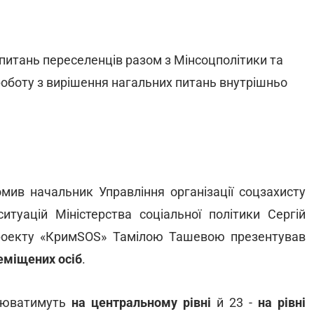
 питань переселенців разом з Мінсоцполітики та
оботу з вирішення нагальних питань внутрішньо
мив начальник Управління організації соцзахисту
итуацій Міністерства соціальної політики Сергій
роекту «КримSOS» Тамілою Ташевою презентував
еміщених осіб
.
цюватимуть
на центральному рівні
й 23 -
на рівні