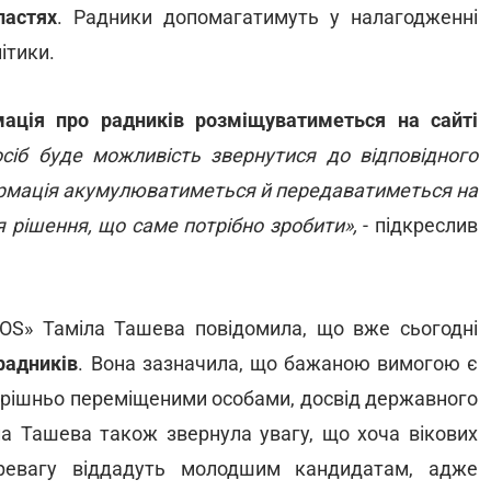
ластях
. Радники допомагатимуть у налагодженні
ітики.
мація про радників розміщуватиметься на сайті
сіб буде можливість звернутися до відповідного
формація акумулюватиметься й передаватиметься на
я рішення, що саме потрібно зробити»,
- підкреслив
OS» Таміла Ташева повідомила, що вже сьогодні
радників
. Вона зазначила, що бажаною вимогою є
нутрішньо переміщеними особами, досвід державного
ла Ташева також звернула увагу, що хоча вікових
ревагу віддадуть молодшим кандидатам, адже