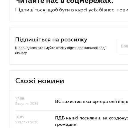
Читайте нас в соцмережах.
Підпишіться, щоб бути в курсі усіх бізнес-нови
Підпишіться на розсилку
Щопонеділка отримуйте weekly-digest про ключові події
бізнесу
Схожі новини
17.00
ВС захистив експортера олії від
5 серпня 2026
16.05
ПДВ на всі посилки з-за кордону:
5 серпня 2026
громадян