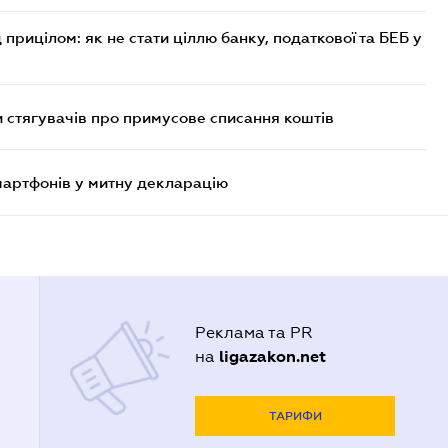
 прицілом: як не стати ціллю банку, податкової та БЕБ у
 стягувачів про примусове списання коштів
смартфонів у митну декларацію
Реклама та PR
ligazakon.net
на
ТАРИФИ