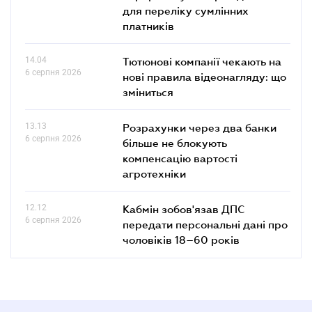
для переліку сумлінних
платників
14.04
Тютюнові компанії чекають на
6 серпня 2026
нові правила відеонагляду: що
зміниться
13.13
Розрахунки через два банки
6 серпня 2026
більше не блокують
компенсацію вартості
агротехніки
12.12
Кабмін зобов'язав ДПС
6 серпня 2026
передати персональні дані про
чоловіків 18–60 років