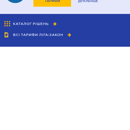
ТАРИФИ
ДЕТАЛЬНІШЕ
КАТАЛОГ РІШЕНЬ
ВСІ ТАРИФИ ЛІГА:ЗАКОН
Співробітництво
Агенти
Дилери
Політика конфіденційності
Умови використання сайту
Реклама
Блог
Новини компанії
Керівництва