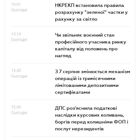
16.01
НКРЕКП встановила правила
Сьогодні
розрахунку "зеленої" частки у
рахунку за світло
15.10
Чи звільняє воєнний стан
Сьогодні
професійного учасника ринку
капіталу від положень про
нагляд
13.40
З 7 серпня змінюється механізм
Сьогодні
операцій із тримісячними
лімітованими депозитними
сертифікатами
12.09
ДПС роз'яснила податкові
Сьогодні
наслідки курсових коливань,
боргів перед колишніми ФОП і
послуг нерезидентів