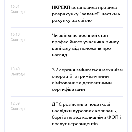
16.01
НКРЕКП встановила правила
Сьогодні
розрахунку "зеленої" частки у
рахунку за світло
15.10
Чи звільняє воєнний стан
Сьогодні
професійного учасника ринку
капіталу від положень про
нагляд
13.40
З 7 серпня змінюється механізм
Сьогодні
операцій із тримісячними
лімітованими депозитними
сертифікатами
12.09
ДПС роз'яснила податкові
Сьогодні
наслідки курсових коливань,
боргів перед колишніми ФОП і
послуг нерезидентів