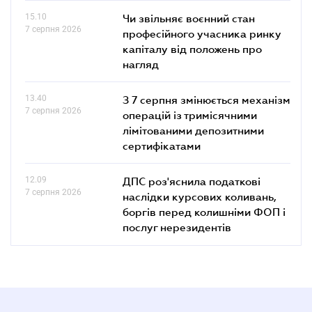
15.10
Чи звільняє воєнний стан
7 серпня 2026
професійного учасника ринку
капіталу від положень про
нагляд
13.40
З 7 серпня змінюється механізм
7 серпня 2026
операцій із тримісячними
лімітованими депозитними
сертифікатами
12.09
ДПС роз'яснила податкові
7 серпня 2026
наслідки курсових коливань,
боргів перед колишніми ФОП і
послуг нерезидентів