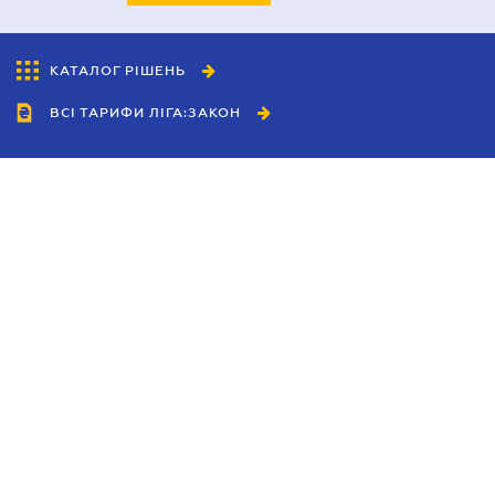
КАТАЛОГ РІШЕНЬ
ВСІ ТАРИФИ ЛІГА:ЗАКОН
Співробітництво
Агенти
Дилери
Політика конфіденційності
Умови використання сайту
Реклама
Блог
Новини компанії
Керівництва
Каталоги компаній