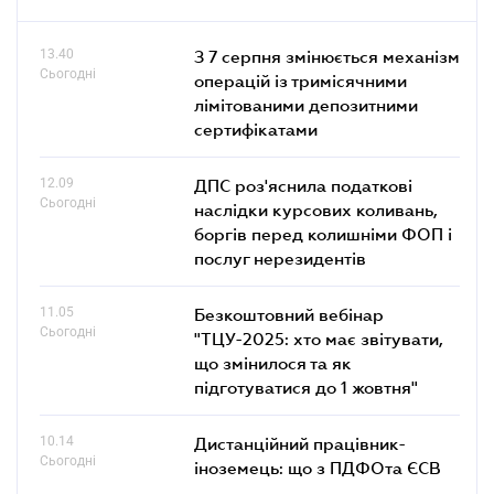
13.40
З 7 серпня змінюється механізм
Сьогодні
операцій із тримісячними
лімітованими депозитними
сертифікатами
12.09
ДПС роз'яснила податкові
Сьогодні
наслідки курсових коливань,
боргів перед колишніми ФОП і
послуг нерезидентів
11.05
Безкоштовний вебінар
Сьогодні
"ТЦУ-2025: хто має звітувати,
що змінилося та як
підготуватися до 1 жовтня"
10.14
Дистанційний працівник-
Сьогодні
іноземець: що з ПДФОта ЄСВ