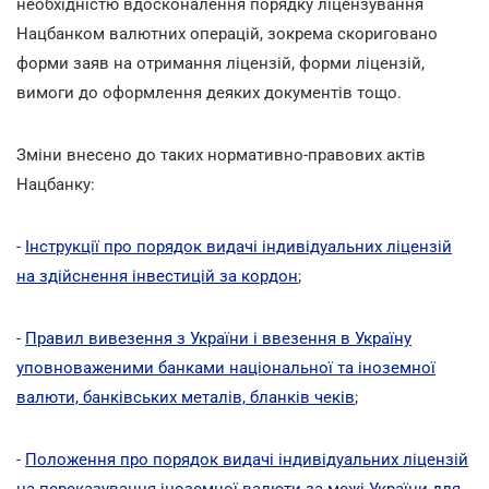
необхідністю вдосконалення порядку ліцензування
Нацбанком валютних операцій, зокрема скориговано
форми заяв на отримання ліцензій, форми ліцензій,
вимоги до оформлення деяких документів тощо.
Зміни внесено до таких нормативно-правових актів
Нацбанку:
-
Інструкції про порядок видачі індивідуальних ліцензій
на здійснення інвестицій за кордон
;
-
Правил вивезення з України і ввезення в Україну
уповноваженими банками національної та іноземної
валюти, банківських металів, бланків чеків
;
-
Положення про порядок видачі індивідуальних ліцензій
на переказування іноземної валюти за межі України для