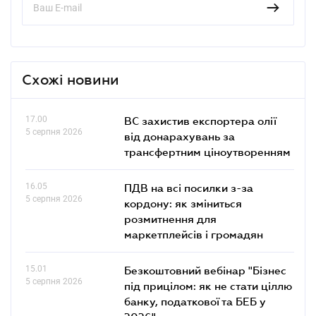
Схожі новини
17.00
ВС захистив експортера олії
5 серпня 2026
від донарахувань за
трансфертним ціноутворенням
16.05
ПДВ на всі посилки з-за
5 серпня 2026
кордону: як зміниться
розмитнення для
маркетплейсів і громадян
15.01
Безкоштовний вебінар "Бізнес
5 серпня 2026
під прицілом: як не стати ціллю
банку, податкової та БЕБ у