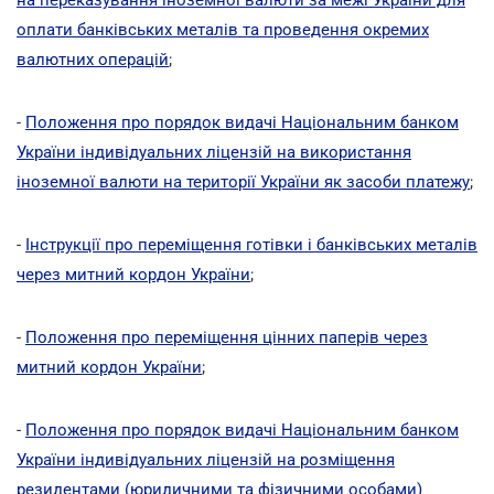
оплати банківських металів та проведення окремих
валютних операцій
;
-
Положення про порядок видачі Національним банком
України індивідуальних ліцензій на використання
іноземної валюти на території України як засоби платежу
;
-
Інструкції про переміщення готівки і банківських металів
через митний кордон України
;
-
Положення про переміщення цінних паперів через
митний кордон України
;
-
Положення про порядок видачі Національним банком
України індивідуальних ліцензій на розміщення
резидентами (юридичними та фізичними особами)