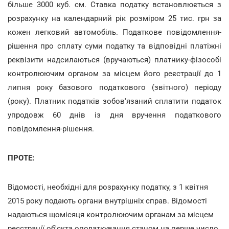
більше 3000 куб. см. Ставка податку встановлюється з
розрахунку на календарний рік розміром 25 тис. грн за
кожен легковий автомобіль. Податкове повідомлення-
рішення про сплату суми податку та відповідні платіжні
реквізити надсилаються (вручаються) платнику-фізособі
контролюючим органом за місцем його реєстрації до 1
липня року базового податкового (звітного) періоду
(року). Платник податків зобов'язаний сплатити податок
упродовж 60 днів із дня вручення податкового
повідомлення-рішення.
ПРОТЕ:
Відомості, необхідні для розрахунку податку, з 1 квітня
2015 року подають органи внутрішніх справ. Відомості
надаються щомісяця контролюючим органам за місцем
реєстрації об'єкта оподаткування станом на перше число