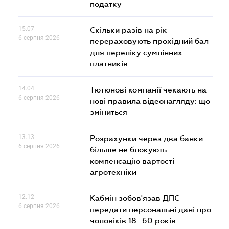
податку
15.07
Скільки разів на рік
6 серпня 2026
перераховують прохідний бал
для переліку сумлінних
платників
14.04
Тютюнові компанії чекають на
6 серпня 2026
нові правила відеонагляду: що
зміниться
13.13
Розрахунки через два банки
6 серпня 2026
більше не блокують
компенсацію вартості
агротехніки
12.12
Кабмін зобов'язав ДПС
6 серпня 2026
передати персональні дані про
чоловіків 18–60 років