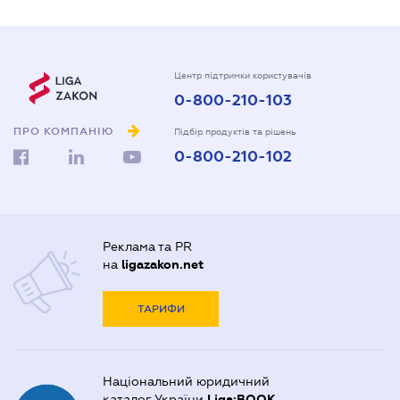
Центр підтримки користувачів
0-800-210-103
ПРО КОМПАНІЮ
Підбір продуктів та рішень
0-800-210-102
Реклама та PR
на
ligazakon.net
ТАРИФИ
Національний юридичний
каталог України
Liga:BOOK