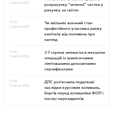
7 серпня 2026
розрахунку "зеленої" частки у
рахунку за світло
15.10
Чи звільняє воєнний стан
7 серпня 2026
професійного учасника ринку
капіталу від положень про
нагляд
13.40
З 7 серпня змінюється механізм
7 серпня 2026
операцій із тримісячними
лімітованими депозитними
сертифікатами
12.09
ДПС роз'яснила податкові
7 серпня 2026
наслідки курсових коливань,
боргів перед колишніми ФОП і
послуг нерезидентів