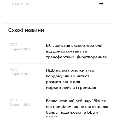
Схожі новини
17.00
ВС захистив експортера олії
5 серпня 2026
від донарахувань за
трансфертним ціноутворенням
16.05
ПДВ на всі посилки з-за
5 серпня 2026
кордону: як зміниться
розмитнення для
маркетплейсів і громадян
15.01
Безкоштовний вебінар "Бізнес
5 серпня 2026
під прицілом: як не стати ціллю
банку, податкової та БЕБ у