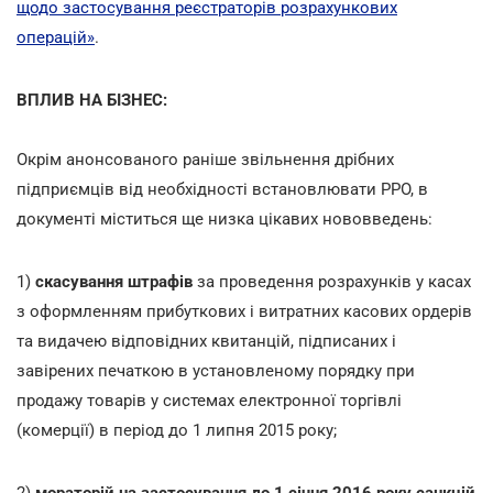
щодо застосування реєстраторів розрахункових
операцій»
.
ВПЛИВ НА БІЗНЕС:
Окрім анонсованого раніше звільнення дрібних
підприємців від необхідності встановлювати РРО, в
документі міститься ще низка цікавих нововведень:
1)
скасування штрафів
за проведення розрахунків у касах
з оформленням прибуткових і витратних касових ордерів
та видачею відповідних квитанцій, підписаних і
завірених печаткою в установленому порядку при
продажу товарів у системах електронної торгівлі
(комерції) в період до 1 липня 2015 року;
2)
мораторій на застосування до 1 січня 2016 року санкцій