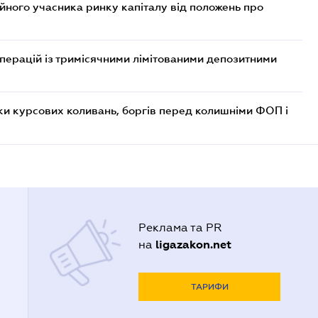
ійного учасника ринку капіталу від положень про
операцій із тримісячними лімітованими депозитними
ки курсових коливань, боргів перед колишніми ФОП і
Реклама та PR
ligazakon.net
на
ТАРИФИ