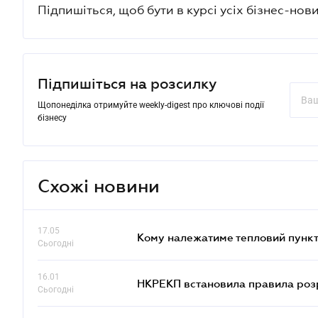
Підпишіться, щоб бути в курсі усіх бізнес-нови
Підпишіться на розсилку
Щопонеділка отримуйте weekly-digest про ключові події
бізнесу
Схожі новини
17.05
Кому належатиме тепловий пункт
Сьогодні
16.01
НКРЕКП встановила правила розра
Сьогодні