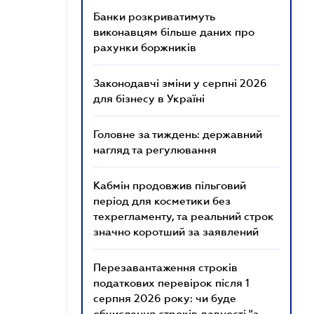
Банки розкриватимуть
виконавцям більше даних про
рахунки боржників
Законодавчі зміни у серпні 2026
для бізнесу в Україні
Головне за тиждень: державний
нагляд та регулювання
Кабмін продовжив пільговий
період для косметики без
техрегламенту, та реальний строк
значно коротший за заявлений
Перезавантаження строків
податкових перевірок після 1
серпня 2026 року: чи буде
обчислення строків давності "з