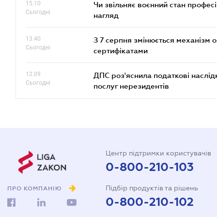
15.10
Чи звільняє воєнний стан профес
Сьогодні
нагляд
13.40
З 7 серпня змінюється механізм 
Сьогодні
сертифікатами
12.09
ДПС роз'яснила податкові наслід
Сьогодні
послуг нерезидентів
Центр підтримки користувачів
0-800-210-103
Підбір продуктів та рішень
ПРО КОМПАНІЮ
0-800-210-102