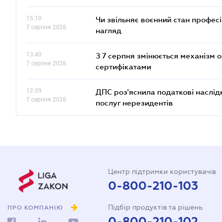
15.10
Чи звільняє воєнний стан профес
7 серпня 2026
нагляд
13.40
З 7 серпня змінюється механізм 
7 серпня 2026
сертифікатами
12.09
ДПС роз'яснила податкові наслід
7 серпня 2026
послуг нерезидентів
Центр підтримки користувачів
0-800-210-103
Підбір продуктів та рішень
ПРО КОМПАНІЮ
0-800-210-102