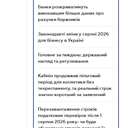
Банки розкриватимуть
виконавцям більше даних про
рахунки боржників
Законодавчі зміни у серпні 2026
для бізнесу в Україні
Головне за тиждень: державний
нагляд та регулювання
Кабмін продовжив пільговий
період для косметики без
техрегламенту, та реальний строк
значно коротший за заявлений
Перезавантаження строків
податкових перевірок після 1
серпня 2026 року: чи буде
обчислення строків давності "з