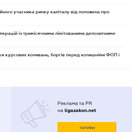
ійного учасника ринку капіталу від положень про
операцій із тримісячними лімітованими депозитними
ки курсових коливань, боргів перед колишніми ФОП і
Реклама та PR
ligazakon.net
на
ТАРИФИ