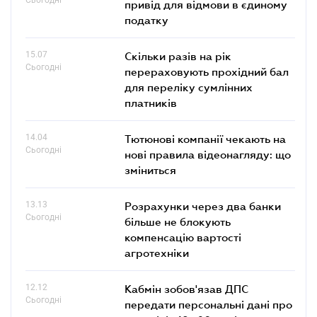
привід для відмови в єдиному
податку
15.07
Скільки разів на рік
Сьогодні
перераховують прохідний бал
для переліку сумлінних
платників
14.04
Тютюнові компанії чекають на
Сьогодні
нові правила відеонагляду: що
зміниться
13.13
Розрахунки через два банки
Сьогодні
більше не блокують
компенсацію вартості
агротехніки
12.12
Кабмін зобов'язав ДПС
Сьогодні
передати персональні дані про