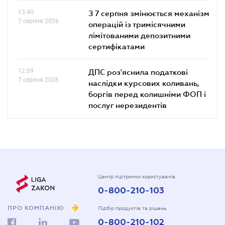
13.40
З 7 серпня змінюється механізм
7 серпня 2026
операцій із тримісячними
лімітованими депозитними
сертифікатами
12.09
ДПС роз'яснила податкові
7 серпня 2026
наслідки курсових коливань,
боргів перед колишніми ФОП і
послуг нерезидентів
Центр підтримки користувачів
0-800-210-103
ПРО КОМПАНІЮ
Підбір продуктів та рішень
0-800-210-102