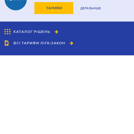
ТАРИФИ
ДЕТАЛЬНІШЕ
КАТАЛОГ РІШЕНЬ
ВСІ ТАРИФИ ЛІГА:ЗАКОН
Співробітництво
Агенти
Дилери
Політика конфіденційності
Умови використання сайту
Реклама
Блог
Новини компанії