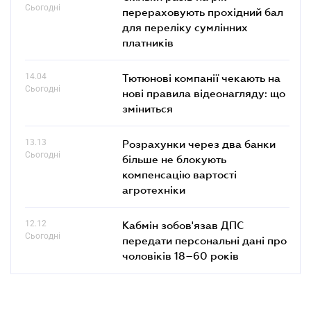
Сьогодні
перераховують прохідний бал
для переліку сумлінних
платників
14.04
Тютюнові компанії чекають на
Сьогодні
нові правила відеонагляду: що
зміниться
13.13
Розрахунки через два банки
Сьогодні
більше не блокують
компенсацію вартості
агротехніки
12.12
Кабмін зобов'язав ДПС
Сьогодні
передати персональні дані про
чоловіків 18–60 років