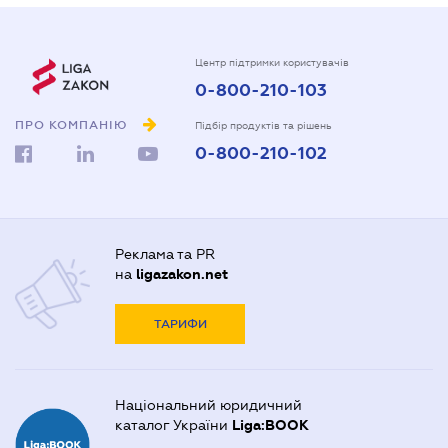
Центр підтримки користувачів
0-800-210-103
ПРО КОМПАНІЮ
Підбір продуктів та рішень
0-800-210-102
Реклама та PR
на
ligazakon.net
ТАРИФИ
Національний юридичний
каталог України
Liga:BOOK