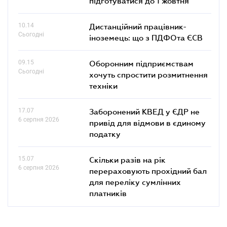
підготуватися до 1 жовтня"
10.14
Дистанційний працівник-
Сьогодні
іноземець: що з ПДФОта ЄСВ
09.15
Оборонним підприємствам
Сьогодні
хочуть спростити розмитнення
техніки
17.07
Заборонений КВЕД у ЄДР не
6 серпня 2026
привід для відмови в єдиному
податку
15.07
Скільки разів на рік
6 серпня 2026
перераховують прохідний бал
для переліку сумлінних
платників