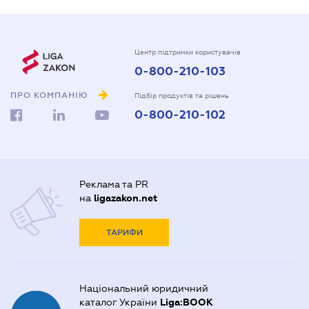
Центр підтримки користувачів
0-800-210-103
ПРО КОМПАНІЮ
Підбір продуктів та рішень
0-800-210-102
Реклама та PR
на
ligazakon.net
ТАРИФИ
Національний юридичний
каталог України
Liga:BOOK