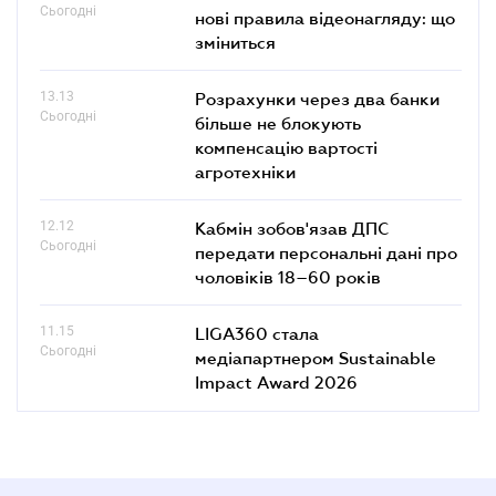
Сьогодні
нові правила відеонагляду: що
зміниться
13.13
Розрахунки через два банки
Сьогодні
більше не блокують
компенсацію вартості
агротехніки
12.12
Кабмін зобов'язав ДПС
Сьогодні
передати персональні дані про
чоловіків 18–60 років
11.15
LIGA360 стала
Сьогодні
медіапартнером Sustainable
Impact Award 2026