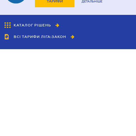
ТАРИФИ
ДЕТАЛЬНІШЕ
КАТАЛОГ РІШЕНЬ
ВСІ ТАРИФИ ЛІГА:ЗАКОН
Співробітництво
Агенти
Дилери
Політика конфіденційності
Умови використання сайту
Реклама
Блог
Новини компанії
Керівництва