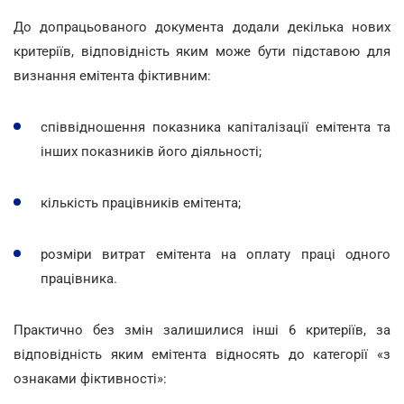
До допрацьованого документа додали декілька нових
критеріїв, відповідність яким може бути підставою для
визнання емітента фіктивним:
співвідношення показника капіталізації емітента та
інших показників його діяльності;
кількість працівників емітента;
розміри витрат емітента на оплату праці одного
працівника.
Практично без змін залишилися інші 6 критеріїв, за
відповідність яким емітента відносять до категорії «з
ознаками фіктивності»: