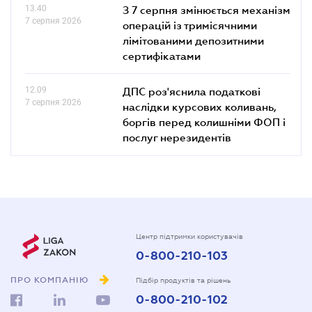
13.40
З 7 серпня змінюється механізм
7 серпня 2026
операцій із тримісячними
лімітованими депозитними
сертифікатами
12.09
ДПС роз'яснила податкові
7 серпня 2026
наслідки курсових коливань,
боргів перед колишніми ФОП і
послуг нерезидентів
Центр підтримки користувачів
0-800-210-103
ПРО КОМПАНІЮ
Підбір продуктів та рішень
0-800-210-102