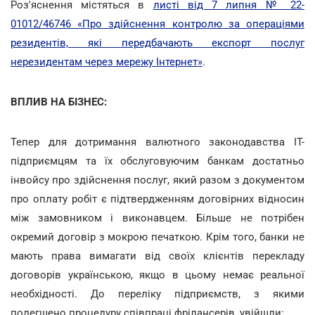
Роз'яснення містяться в
листі від 7 липня № 22­
01012/46746 «Про здійснення контролю за операціями
резидентів, які передбачають експорт послуг
нерезидентам через мережу Інтернет»
.
ВПЛИВ НА БІЗНЕС:
Тепер для дотримання валютного законодавства IT-
підприємцям та їх обслуговуючим банкам достатньо
інвойсу про здійснення послуг, який разом з документом
про оплату робіт є підтвердженням договірних відносин
між замовником і виконавцем. Більше не потрібен
окремий договір з мокрою печаткою. Крім того, банки не
мають права вимагати від своїх клієнтів перекладу
договорів українською, якщо в цьому немає реальної
необхідності. До переліку підприємств, з якими
полегшено процедуру співпраці фрілансерів, увійшли: