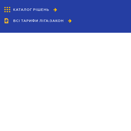
КАТАЛОГ РІШЕНЬ
ВСІ ТАРИФИ ЛІГА:ЗАКОН
Співробітництво
Агенти
Дилери
Політика конфіденційності
Умови використання сайту
Реклама
Блог
Новини компанії
Керівництва
Каталоги компаній
Теми в центрі уваги