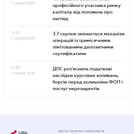
7 серпня 2026
професійного учасника ринку
капіталу від положень про
нагляд
13.40
З 7 серпня змінюється механізм
7 серпня 2026
операцій із тримісячними
лімітованими депозитними
сертифікатами
12.09
ДПС роз'яснила податкові
7 серпня 2026
наслідки курсових коливань,
боргів перед колишніми ФОП і
послуг нерезидентів
Центр підтримки користувачів