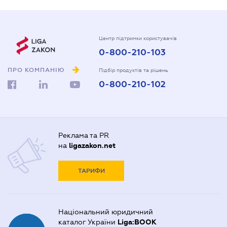
Центр підтримки користувачів
0-800-210-103
ПРО КОМПАНІЮ
Підбір продуктів та рішень
0-800-210-102
Реклама та PR
на
ligazakon.net
ТАРИФИ
Національний юридичний
каталог України
Liga:BOOK