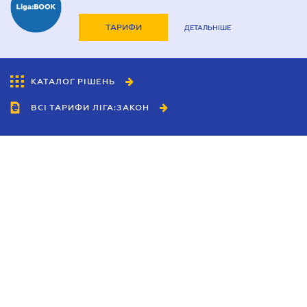
ТАРИФИ
ДЕТАЛЬНІШЕ
КАТАЛОГ РІШЕНЬ
ВСІ ТАРИФИ ЛІГА:ЗАКОН
Співробітництво
Агенти
Дилери
Політика конфіденційності
Умови використання сайту
Реклама
Блог
Новини компанії