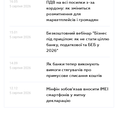
16.05
ПДВ на всі посилки з-за
5 серпня 2026
кордону: як зміниться
розмитнення для
маркетплейсів і громадян
15.01
Безкоштовний вебінар "Бізнес
5 серпня 2026
під прицілом: як не стати ціллю
банку, податкової та БЕБ у
2026"
14.09
Як банки тепер виконують
5 серпня 2026
вимоги стягувачів про
примусове списання коштів
12.12
Мінфін зобов'язав вносити IMEI
5 серпня 2026
смартфонів у митну
декларацію