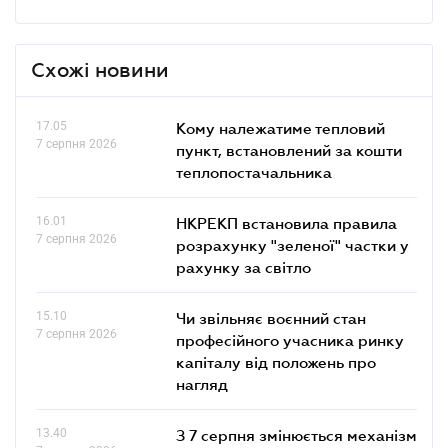
Схожі новини
17.05
Кому належатиме тепловий
7 серпня 2026
пункт, встановлений за кошти
теплопостачальника
16.01
НКРЕКП встановила правила
7 серпня 2026
розрахунку "зеленої" частки у
рахунку за світло
15.10
Чи звільняє воєнний стан
7 серпня 2026
професійного учасника ринку
капіталу від положень про
нагляд
13.40
З 7 серпня змінюється механізм