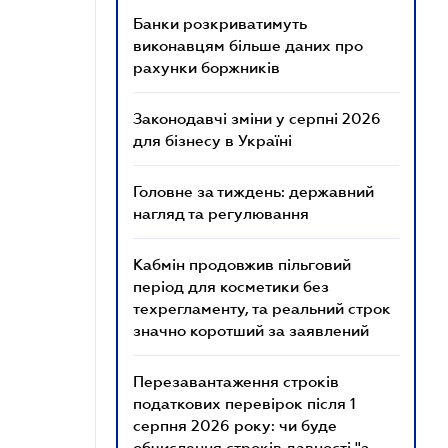
Банки розкриватимуть
виконавцям більше даних про
рахунки боржників
Законодавчі зміни у серпні 2026
для бізнесу в Україні
Головне за тиждень: державний
нагляд та регулювання
Кабмін продовжив пільговий
період для косметики без
техрегламенту, та реальний строк
значно коротший за заявлений
Перезавантаження строків
податкових перевірок після 1
серпня 2026 року: чи буде
обчислення строків давності "з