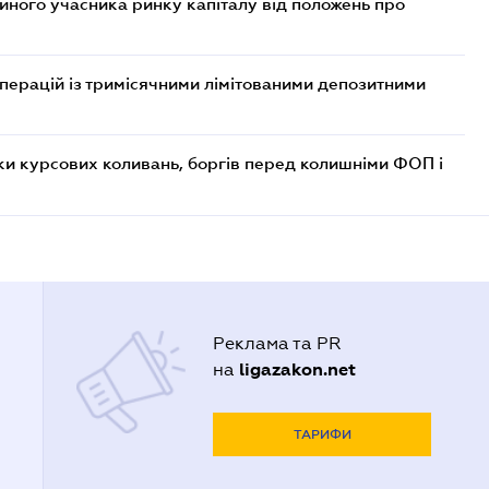
ійного учасника ринку капіталу від положень про
операцій із тримісячними лімітованими депозитними
ки курсових коливань, боргів перед колишніми ФОП і
Реклама та PR
ligazakon.net
на
ТАРИФИ