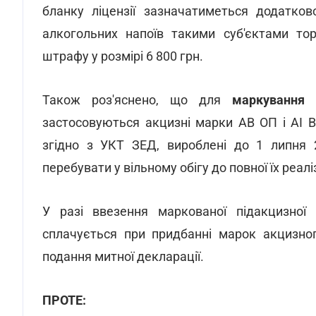
бланку ліцензії зазначатиметься додатко
алкогольних напоїв такими суб'єктами тор
штрафу у розмірі 6 800 грн.
Також роз'яснено, що для
маркування
застосовуються акцизні марки АВ ОП і АІ В
згідно з УКТ ЗЕД, вироблені до 1 липня 
перебувати у вільному обігу до повної їх реал
У разі ввезення маркованої підакцизної 
сплачується при придбанні марок акцизног
подання митної декларації.
ПРОТЕ: