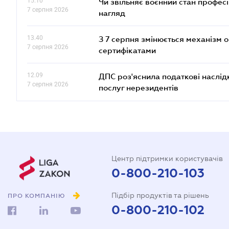
15.10
Чи звільняє воєнний стан профес
7 серпня 2026
нагляд
13.40
З 7 серпня змінюється механізм 
7 серпня 2026
сертифікатами
12.09
ДПС роз'яснила податкові наслід
7 серпня 2026
послуг нерезидентів
Центр підтримки користувачів
0-800-210-103
Підбір продуктів та рішень
ПРО КОМПАНІЮ
0-800-210-102