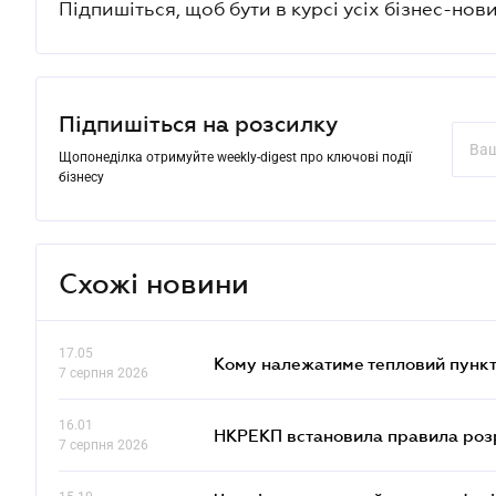
Підпишіться, щоб бути в курсі усіх бізнес-нови
Підпишіться на розсилку
Щопонеділка отримуйте weekly-digest про ключові події
бізнесу
Схожі новини
17.05
Кому належатиме тепловий пункт
7 серпня 2026
16.01
НКРЕКП встановила правила розра
7 серпня 2026