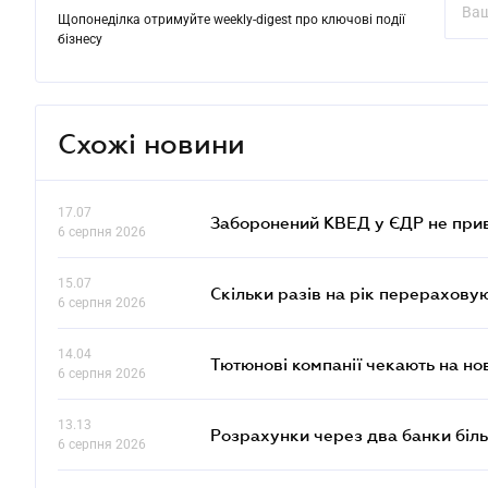
Щопонеділка отримуйте weekly-digest про ключові події
бізнесу
Схожі новини
17.07
Заборонений КВЕД у ЄДР не прив
6 серпня 2026
15.07
Скільки разів на рік перерахову
6 серпня 2026
14.04
Тютюнові компанії чекають на но
6 серпня 2026
13.13
Розрахунки через два банки біль
6 серпня 2026