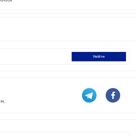
АННЯ
увійти
н.