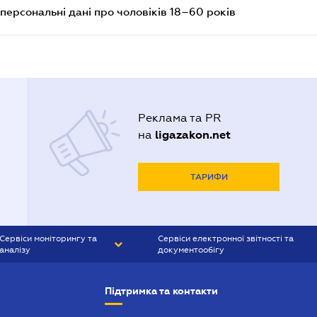
персональні дані про чоловіків 18–60 років
Реклама та PR
ligazakon.net
на
ТАРИФИ
Сервіси моніторингу та
Сервіси електронної звітності та
аналізу
документообігу
CONTR AGENT
Liga:REPORT
Підтримка та контакти
SMS-МАЯК