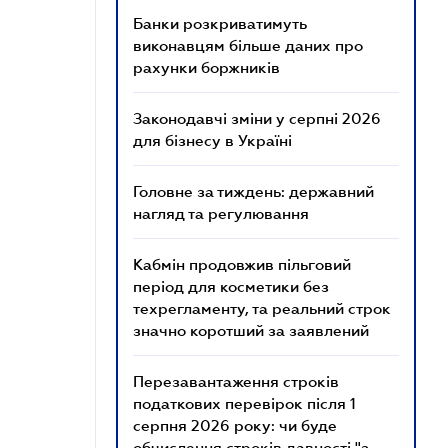
Банки розкриватимуть
виконавцям більше даних про
рахунки боржників
Законодавчі зміни у серпні 2026
для бізнесу в Україні
Головне за тиждень: державний
нагляд та регулювання
Кабмін продовжив пільговий
період для косметики без
техрегламенту, та реальний строк
значно коротший за заявлений
Перезавантаження строків
податкових перевірок після 1
серпня 2026 року: чи буде
обчислення строків давності "з