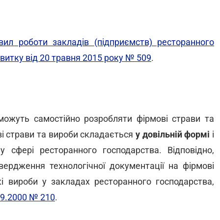
вил роботи закладів (підприємств) ресторанного
итку від 20 травня 2015 року № 509
.
можуть самостійно розробляти фірмові страви та
ві страви та вироби складається
у довільній формі
і
 сфері ресторанного господарства. Відповідно,
вердження технологічної документації на фірмові
кі вироби у закладах ресторанного господарства,
09.2000 № 210
.