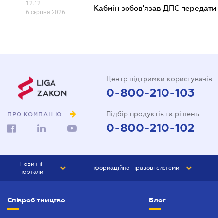
12.12
Кабмін зобов'язав ДПС передати 
6 серпня 2026
Центр підтримки користувачів
0-800-210-103
Підбір продуктів та рішень
ПРО КОМПАНІЮ
0-800-210-102
Новинні
Інформаційно-правові системи
портали
ЮРЛІГА
Право України
Співробітництво
Блог
БІЗНЕС
ГРАНД