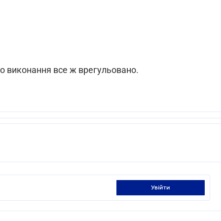
го виконання все ж врегульовано.
увійти