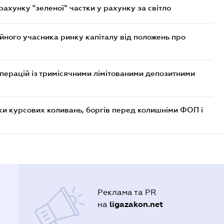
хунку "зеленої" частки у рахунку за світло
ійного учасника ринку капіталу від положень про
операцій із тримісячними лімітованими депозитними
ки курсових коливань, боргів перед колишніми ФОП і
Реклама та PR
ligazakon.net
на