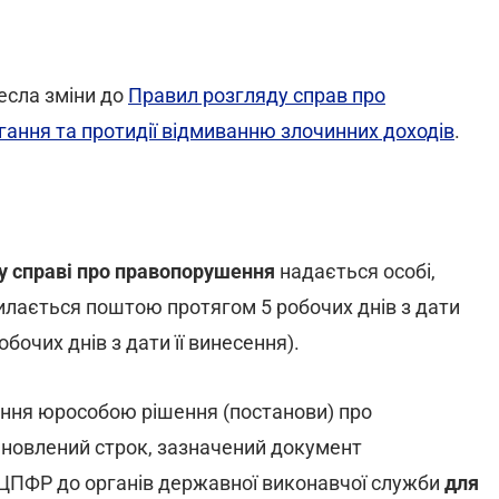
есла зміни до
Правил розгляду справ про
ання та протидії відмиванню злочинних доходів
.
у справі про правопорушення
надається особі,
илається поштою протягом 5 робочих днів з дати
бочих днів з дати її винесення).
нання юрособою рішення (постанови) про
ановлений строк, зазначений документ
ЦПФР до органів державної виконавчої служби
для