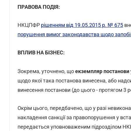
ПРАВОВА ПОДІЯ:
НКЦПФР
рішенням від 19.05.2015 р. № 675
вн
порушення вимог законодавства щодо запобіг
ВПЛИВ НА БІЗНЕС:
Зокрема, уточнено, що
екземпляр постанови 
щодо якої така постанова винесена, або надс
винесення постанови (до цього - протягом 3 ро
Окрім цього, передбачено, що у разі невико
накладення санкції за правопорушення у вст
передається уповноваженим підрозділом НК