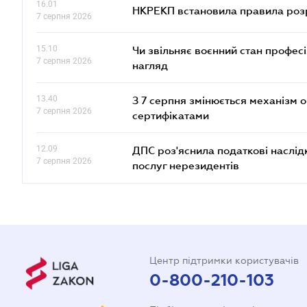
16.01
НКРЕКП встановила правила розра
7 серпня 2026
15.10
Чи звільняє воєнний стан профес
7 серпня 2026
нагляд
13.40
З 7 серпня змінюється механізм 
7 серпня 2026
сертифікатами
12.09
ДПС роз'яснила податкові наслід
7 серпня 2026
послуг нерезидентів
Центр підтримки користувачів
0-800-210-103