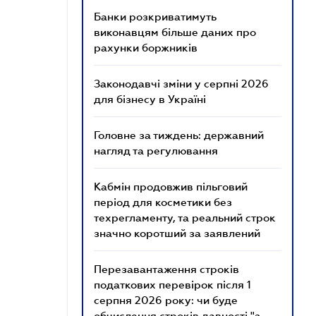
Банки розкриватимуть
виконавцям більше даних про
рахунки боржників
Законодавчі зміни у серпні 2026
для бізнесу в Україні
Головне за тиждень: державний
нагляд та регулювання
Кабмін продовжив пільговий
період для косметики без
техрегламенту, та реальний строк
значно коротший за заявлений
Перезавантаження строків
податкових перевірок після 1
серпня 2026 року: чи буде
обчислення строків давності "з