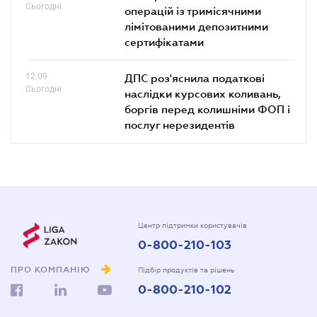
Сьогодні
операцій із тримісячними
лімітованими депозитними
сертифікатами
12.09
ДПС роз'яснила податкові
Сьогодні
наслідки курсових коливань,
боргів перед колишніми ФОП і
послуг нерезидентів
Центр підтримки користувачів
0-800-210-103
ПРО КОМПАНІЮ
Підбір продуктів та рішень
0-800-210-102