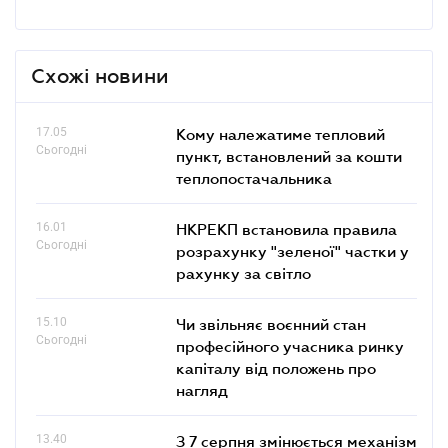
Схожі новини
17.05
Кому належатиме тепловий
Сьогодні
пункт, встановлений за кошти
теплопостачальника
16.01
НКРЕКП встановила правила
Сьогодні
розрахунку "зеленої" частки у
рахунку за світло
15.10
Чи звільняє воєнний стан
Сьогодні
професійного учасника ринку
капіталу від положень про
нагляд
13.40
З 7 серпня змінюється механізм