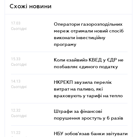
Схожі новини
17.03
Оператори газорозподільних
Сьогодні
мереж отримали новий спосіб
виконати інвестиційну
програму
15.33
Коли «зайвий» КВЕД у ЄДР не
Сьогодні
позбавляє єдиного податку
14.13
НКРЕКП звузила перелік
Сьогодні
витрат на паливо, які
враховують у тарифі на тепло
12.32
Штрафи за фінансові
Сьогодні
порушення зростуть у 6 разів
11.22
НБУ зобов'язав банки звітувати