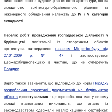
виконання робіт з будівництва об'єктів архітектури, які за
складністю архітектурно-будівельного рішення та
інженерного обладнання належать до
IV і V категорій
складності
.
Перелік робіт провадження господарської діяльності у
будівництві
, пов'язаної із створенням об'єктів
архітектури, затверджено
наказом Мінрегіонбуду від
27.01.2009 р. № 47
і застосовується
Держархбудінспекцією в частині, що не суперечить
Порядку
.
Варто також зазначити, що відповідно до норм
Порядку
розроблення проектної документації на будівництво
об'єктів
проектувальник
- це юрособа, яка має у своєму
складі відповідних виконавців, що згідно із
законодавством одержали кваліфікаційний сертифікат,