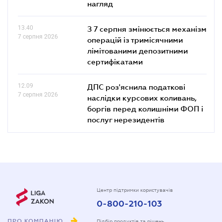
нагляд
13.40
З 7 серпня змінюється механізм
7 серпня 2026
операцій із тримісячними
лімітованими депозитними
сертифікатами
12.09
ДПС роз'яснила податкові
7 серпня 2026
наслідки курсових коливань,
боргів перед колишніми ФОП і
послуг нерезидентів
Центр підтримки користувачів
0-800-210-103
ПРО КОМПАНІЮ
Підбір продуктів та рішень