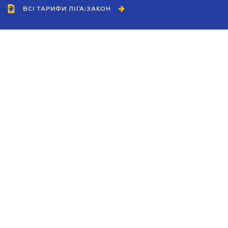
ВСІ ТАРИФИ ЛІГА:ЗАКОН
Співробітництво
Агенти
Дилери
Політика конфіденційності
Умови використання сайту
Реклама
Блог
Новини компанії
Керівництва
Каталоги компаній
Теми в центрі уваги
Підтримка та контакти