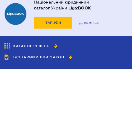
Національний юридичний
каталог України
Liga:BOOK
ТАРИФИ
ДЕТАЛЬНІШЕ
КАТАЛОГ РІШЕНЬ
ВСІ ТАРИФИ ЛІГА:ЗАКОН
Співробітництво
Агенти
Дилери
Політика конфіденційності
Умови використання сайту
Реклама
Блог