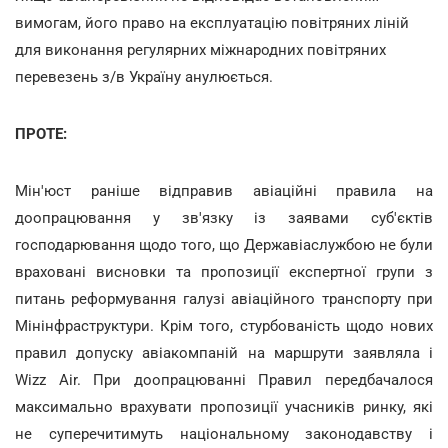
вимогам, його право на експлуатацію повітряних ліній
для виконання регулярних міжнародних повітряних
перевезень з/в Україну анулюється.
ПРОТЕ:
Мін'юст раніше відправив авіаційні правила на
доопрацювання у зв'язку із заявами суб'єктів
господарювання щодо того, що Державіаслужбою не були
враховані висновки та пропозиції експертної групи з
питань реформування галузі авіаційного транспорту при
Мінінфраструктури. Крім того, стурбованість щодо нових
правил допуску авіакомпаній на маршрути заявляла і
Wizz Air. При доопрацюванні Правил передбачалося
максимально врахувати пропозиції учасників ринку, які
не суперечитимуть національному законодавству і