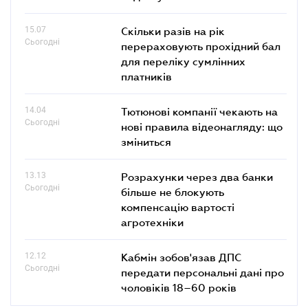
15.07
Скільки разів на рік
Сьогодні
перераховують прохідний бал
для переліку сумлінних
платників
14.04
Тютюнові компанії чекають на
Сьогодні
нові правила відеонагляду: що
зміниться
13.13
Розрахунки через два банки
Сьогодні
більше не блокують
компенсацію вартості
агротехніки
12.12
Кабмін зобов'язав ДПС
Сьогодні
передати персональні дані про
чоловіків 18–60 років