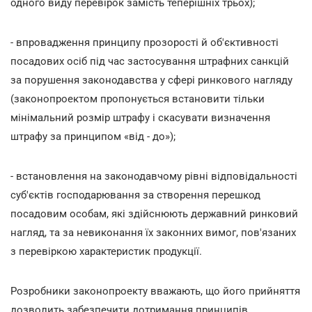
одного виду перевірок замість теперішніх трьох);
- впровадження принципу прозорості й об'єктивності
посадових осіб під час застосування штрафних санкцій
за порушення законодавства у сфері ринкового нагляду
(законопроектом пропонується встановити тільки
мінімальний розмір штрафу і скасувати визначення
штрафу за принципом «від - до»);
- встановлення на законодавчому рівні відповідальності
суб'єктів господарювання за створення перешкод
посадовим особам, які здійснюють державний ринковий
нагляд, та за невиконання їх законних вимог, пов'язаних
з перевіркою характеристик продукції.
Розробники законопроекту вважають, що його прийняття
дозволить забезпечити дотримання принципів