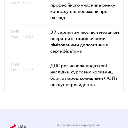
7 серпня 2026
професійного учасника ринку
капіталу від положень про
нагляд
13.40
З 7 серпня змінюється механізм
7 серпня 2026
операцій із тримісячними
лімітованими депозитними
сертифікатами
12.09
ДПС роз'яснила податкові
7 серпня 2026
наслідки курсових коливань,
боргів перед колишніми ФОП і
послуг нерезидентів
Центр підтримки користувачів