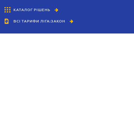
КАТАЛОГ РІШЕНЬ
ВСІ ТАРИФИ ЛІГА:ЗАКОН
Співробітництво
Агенти
Дилери
Політика конфіденційності
Умови використання сайту
Реклама
Блог
Новини компанії
Керівництва
Каталоги компаній
Теми в центрі уваги