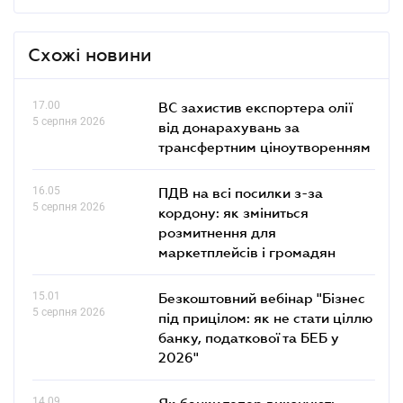
Схожі новини
17.00
ВС захистив експортера олії
5 серпня 2026
від донарахувань за
трансфертним ціноутворенням
16.05
ПДВ на всі посилки з-за
5 серпня 2026
кордону: як зміниться
розмитнення для
маркетплейсів і громадян
15.01
Безкоштовний вебінар "Бізнес
5 серпня 2026
під прицілом: як не стати ціллю
банку, податкової та БЕБ у
2026"
14.09
Як банки тепер виконують