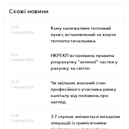
Схожі новини
17.05
Кому належатиме тепловий
7 серпня 2026
пункт, встановлений за кошти
теплопостачальника
16.01
НКРЕКП встановила правила
7 серпня 2026
розрахунку "зеленої" частки у
рахунку за світло
15.10
Чи звільняє воєнний стан
7 серпня 2026
професійного учасника ринку
капіталу від положень про
нагляд
13.40
З 7 серпня змінюється механізм
7 серпня 2026
операцій із тримісячними
лімітованими депозитними