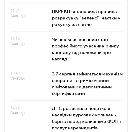
16.01
НКРЕКП встановила правила
Сьогодні
розрахунку "зеленої" частки у
рахунку за світло
15.10
Чи звільняє воєнний стан
Сьогодні
професійного учасника ринку
капіталу від положень про
нагляд
13.40
З 7 серпня змінюється механізм
Сьогодні
операцій із тримісячними
лімітованими депозитними
сертифікатами
12.09
ДПС роз'яснила податкові
Сьогодні
наслідки курсових коливань,
боргів перед колишніми ФОП і
послуг нерезидентів