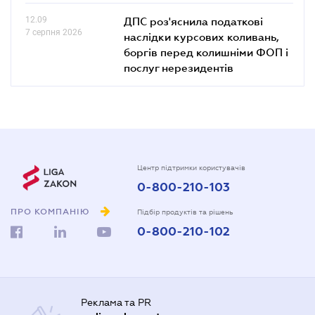
12.09
ДПС роз'яснила податкові
7 серпня 2026
наслідки курсових коливань,
боргів перед колишніми ФОП і
послуг нерезидентів
Центр підтримки користувачів
0-800-210-103
ПРО КОМПАНІЮ
Підбір продуктів та рішень
0-800-210-102
Реклама та PR